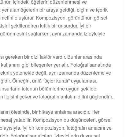
tünün içindeki öğelerin düzenlenmesi ve
a yer alan ögelerin bir araya geldiği, biçim ve içerik
melini oluşturur. Kompozisyon, görüntünün görsel
ini şekillendiren kritik bir unsurdur. İyi bir
 görünmesini sağlarken, aynı zamanda izleyiciyle
ı gereken bir dizi faktör vardır. Bunlar arasında
ullanımı gibi bileşenler yer alır. Fotoğraf sanatında
teknik yetenekle değil, aynı zamanda düzenleme ve
ğidir. Örneğin, ünlü “üçler kuralı” uygulaması,
 unsurların fotonun bölümlerine uygun şekilde
n ilgisini çeker ve fotoğrafın anlatım dilini güçlendirir.
nın ötesinde, bir hikaye anlatma aracıdır. Her
 mesaj yatabilir. Kompozisyon bu düşünceleri, görsel
olayısıyla, iyi bir kompozisyon, fotoğrafın amacını ve
idir. Fotoğraf sanatçıları, izleyicilerin duygusal