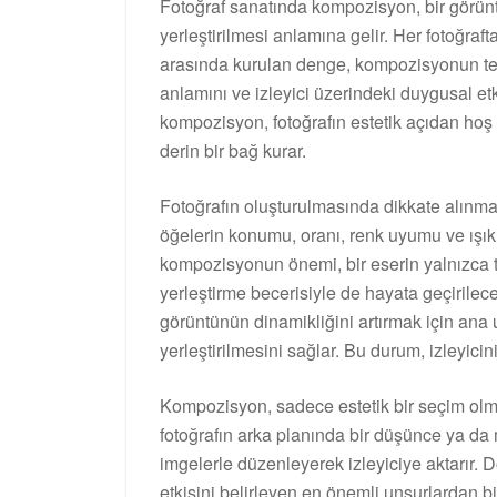
Fotoğraf sanatında kompozisyon, bir görün
yerleştirilmesi anlamına gelir. Her fotoğraft
arasında kurulan denge, kompozisyonun te
anlamını ve izleyici üzerindeki duygusal etkis
kompozisyon, fotoğrafın estetik açıdan hoş
derin bir bağ kurar.
Fotoğrafın oluşturulmasında dikkate alınmas
öğelerin konumu, oranı, renk uyumu ve ışık k
kompozisyonun önemi, bir eserin yalnızca 
yerleştirme becerisiyle de hayata geçirilece
görüntünün dinamikliğini artırmak için ana
yerleştirilmesini sağlar. Bu durum, izleyicini
Kompozisyon, sadece estetik bir seçim olma
fotoğrafın arka planında bir düşünce ya da
imgelerle düzenleyerek izleyiciye aktarır. D
etkisini belirleyen en önemli unsurlardan bir