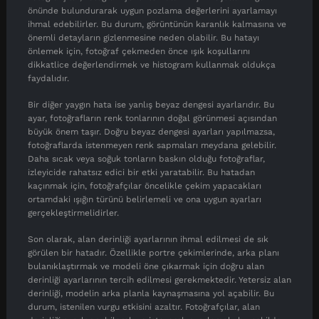
önünde bulundurarak uygun pozlama değerlerini ayarlamayı
ihmal edebilirler. Bu durum, görüntünün karanlık kalmasına ve
önemli detayların gizlenmesine neden olabilir. Bu hatayı
önlemek için, fotoğraf çekmeden önce ışık koşullarını
dikkatlice değerlendirmek ve histogram kullanmak oldukça
faydalıdır.
Bir diğer yaygın hata ise yanlış beyaz dengesi ayarlarıdır. Bu
ayar, fotoğrafların renk tonlarının doğal görünmesi açısından
büyük önem taşır. Doğru beyaz dengesi ayarları yapılmazsa,
fotoğraflarda istenmeyen renk sapmaları meydana gelebilir.
Daha sıcak veya soğuk tonların baskın olduğu fotoğraflar,
izleyicide rahatsız edici bir etki yaratabilir. Bu hatadan
kaçınmak için, fotoğrafçılar öncelikle çekim yapacakları
ortamdaki ışığın türünü belirlemeli ve ona uygun ayarları
gerçekleştirmelidirler.
Son olarak, alan derinliği ayarlarının ihmal edilmesi de sık
görülen bir hatadır. Özellikle portre çekimlerinde, arka planı
bulanıklaştırmak ve modeli öne çıkarmak için doğru alan
derinliği ayarlarının tercih edilmesi gerekmektedir. Yetersiz alan
derinliği, modelin arka planla kaynaşmasına yol açabilir. Bu
durum, istenilen vurgu etkisini azaltır. Fotoğrafçılar, alan