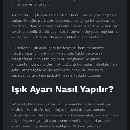
bir atmosfer yaratabilir.
Ayrıca, farklı ışık ayarları belirli bir konu üzerine yoğunlaşmayı
sağlar. Örneğin, portrelerde yumuşak ve ışıltılı bir aydınlatma
tercih edilirken, manzara çekimlerinde daha sert ve keskin ışık
tercih edilebilir. Bu tür seçimler, fotoğrafın duygusal bağ kurma
kapasitesini artırarak izleyicinin dikkatini çekmektedir.
Bu nedenle, ışık ayarı hem profesyonel hem de amatör
fotoğrafçılar için kritik bir kavramdır. Işıkla oynayarak,
fotoğrafçıların anlatım biçimleri zenginleşir ve görsel
anlatımlarında daha derin bir bağlantı kurmaları mümkün hale
gelir. Fotoğrafçılık ve ışık ayarı arasındaki bu etkileşim,
sanatsal yaratıcılığın geliştirilmesine katkıda bulunur.
Işık Ayarı Nasıl Yapılır?
Fotoğrafçılıkta ışık ayarları, en iyi sonuçları elde etmek için
kritik bir faktördür. Işığın doğru bir şekilde ayarlanması,
fotoğraflardaki detayları ve renkleri ortaya çıkarmak açısından
büyük önem taşır. Işık ayarlarının temel bileşenleri arasında
enstantane hızı, diyafram açıklığı ve ISO seviyeleri yer