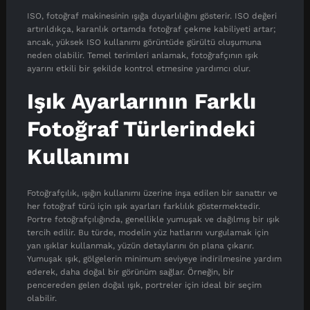
ISO, fotoğraf makinesinin ışığa duyarlılığını gösterir. ISO değeri
artırıldıkça, karanlık ortamda fotoğraf çekme kabiliyeti artar;
ancak, yüksek ISO kullanımı görüntüde gürültü oluşumuna
neden olabilir. Temel terimleri anlamak, fotoğrafçının ışık
ayarını etkili bir şekilde kontrol etmesine yardımcı olur.
Işık Ayarlarının Farklı
Fotoğraf Türlerindeki
Kullanımı
Fotoğrafçılık, ışığın kullanımı üzerine inşa edilen bir sanattır ve
her fotoğraf türü için ışık ayarları farklılık göstermektedir.
Portre fotoğrafçılığında, genellikle yumuşak ve dağılmış bir ışık
tercih edilir. Bu türde, modelin yüz hatlarını vurgulamak için
yan ışıklar kullanmak, yüzün detaylarını ön plana çıkarır.
Yumuşak ışık, gölgelerin minimum seviyeye indirilmesine yardım
ederek, daha doğal bir görünüm sağlar. Örneğin, bir
pencereden gelen doğal ışık, portreler için ideal bir seçim
olabilir.