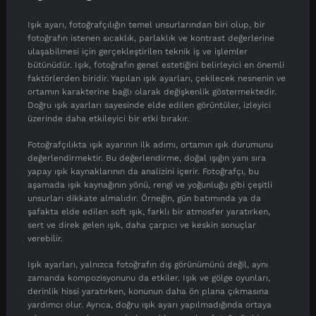
Işık ayarı, fotoğrafçılığın temel unsurlarından biri olup, bir
fotoğrafın istenen sıcaklık, parlaklık ve kontrast değerlerine
ulaşabilmesi için gerçekleştirilen teknik iş ve işlemler
bütünüdür. Işık, fotoğrafın genel estetiğini belirleyici en önemli
faktörlerden biridir. Yapılan ışık ayarları, çekilecek nesnenin ve
ortamın karakterine bağlı olarak değişkenlik göstermektedir.
Doğru ışık ayarları sayesinde elde edilen görüntüler, izleyici
üzerinde daha etkileyici bir etki bırakır.
Fotoğrafçılıkta ışık ayarının ilk adımı, ortamın ışık durumunu
değerlendirmektir. Bu değerlendirme, doğal ışığın yanı sıra
yapay ışık kaynaklarının da analizini içerir. Fotoğrafçı, bu
aşamada ışık kaynağının yönü, rengi ve yoğunluğu gibi çeşitli
unsurları dikkate almalıdır. Örneğin, gün batımında ya da
şafakta elde edilen soft ışık, farklı bir atmosfer yaratırken,
sert ve direk gelen ışık, daha çarpıcı ve keskin sonuçlar
verebilir.
Işık ayarları, yalnızca fotoğrafın dış görünümünü değil, aynı
zamanda kompozisyonunu da etkiler. Işık ve gölge oyunları,
derinlik hissi yaratırken, konunun daha ön plana çıkmasına
yardımcı olur. Ayrıca, doğru ışık ayarı yapılmadığında ortaya