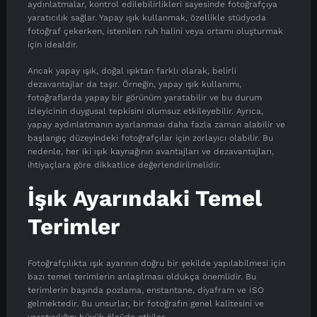
aydınlatmalar, kontrol edilebilirlikleri sayesinde fotoğrafçıya
yaratıcılık sağlar. Yapay ışık kullanmak, özellikle stüdyoda
fotoğraf çekerken, istenilen ruh halini veya ortamı oluşturmak
için idealdir.
Ancak yapay ışık, doğal ışıktan farklı olarak, belirli
dezavantajlar da taşır. Örneğin, yapay ışık kullanımı,
fotoğraflarda yapay bir görünüm yaratabilir ve bu durum
izleyicinin duygusal tepkisini olumsuz etkileyebilir. Ayrıca,
yapay aydınlatmanın ayarlanması daha fazla zaman alabilir ve
başlangıç düzeyindeki fotoğrafçılar için zorlayıcı olabilir. Bu
nedenle, her iki ışık kaynağının avantajları ve dezavantajları,
ihtiyaçlara göre dikkatlice değerlendirilmelidir.
İşık Ayarındaki Temel
Terimler
Fotoğrafçılıkta ışık ayarının doğru bir şekilde yapılabilmesi için
bazı temel terimlerin anlaşılması oldukça önemlidir. Bu
terimlerin başında pozlama, enstantane, diyafram ve ISO
gelmektedir. Bu unsurlar, bir fotoğrafın genel kalitesini ve