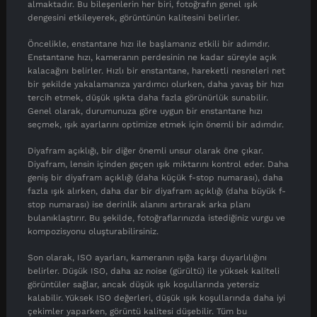
almaktadır. Bu bileşenlerin her biri, fotoğrafın genel ışık
dengesini etkileyerek, görüntünün kalitesini belirler.
Öncelikle, enstantane hızı ile başlamanız etkili bir adımdır.
Enstantane hızı, kameranın perdesinin ne kadar süreyle açık
kalacağını belirler. Hızlı bir enstantane, hareketli nesneleri net
bir şekilde yakalamanıza yardımcı olurken, daha yavaş bir hızı
tercih etmek, düşük ışıkta daha fazla görünürlük sunabilir.
Genel olarak, durumunuza göre uygun bir enstantane hızı
seçmek, ışık ayarlarını optimize etmek için önemli bir adımdır.
Diyafram açıklığı, bir diğer önemli unsur olarak öne çıkar.
Diyafram, lensin içinden geçen ışık miktarını kontrol eder. Daha
geniş bir diyafram açıklığı (daha küçük f-stop numarası), daha
fazla ışık alırken, daha dar bir diyafram açıklığı (daha büyük f-
stop numarası) ise derinlik alanını artırarak arka planı
bulanıklaştırır. Bu şekilde, fotoğraflarınızda istediğiniz vurgu ve
kompozisyonu oluşturabilirsiniz.
Son olarak, ISO ayarları, kameranın ışığa karşı duyarlılığını
belirler. Düşük ISO, daha az noise (gürültü) ile yüksek kaliteli
görüntüler sağlar, ancak düşük ışık koşullarında yetersiz
kalabilir. Yüksek ISO değerleri, düşük ışık koşullarında daha iyi
çekimler yaparken, görüntü kalitesi düşebilir. Tüm bu