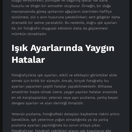
duygu verebilirken, yumuşak ve dağılmış ışıklar ise daha
huzurlu ve dingin bir atmosfer oluşturur. Örneğin, bir doğa
manzarasında güneş ışınlarının ağaçların üzerinden hafifçe
süzülmesi, sizi o anın huzuruna çekebilirken; sert gölgeler daha
dramatik bir sahne yaratabilir. Bu nedenle, doğru ışık ayarları
ile, bir fotoğrafın duygusal etkisinin daha da güçlenmesi
mümkün olmaktadır.
Işık Ayarlarında Yaygın
Hatalar
Fotoğrafçılıkta ışık ayarları, etkili ve etkileyici görüntüler elde
etmek için kritik bir süreçtir. Ancak, birçok fotoğrafçı bu
ayarları yaparken çeşitli hatalar yapabilmektedir. Bilhassa
amatörler başta olmak üzere, yaygın yapılan hatalar arasında
en sık karşılaşılanlar, yetersiz veya aşırı pozlama, yanlış beyaz
dengesi ayarları ve alan derinliği ihmalidir.
Yetersiz pozlama, fotoğraftaki detayları kaybetme riskini artırır.
Genellikle, ışık yeterince yoğun olmadığında ya da yanlış
pozlama ayarları yapıldığında bu sorun ortaya çıkar.
Fotoğrafçılar, fotoğrafı çektikleri alanın ışık koşullarını göz