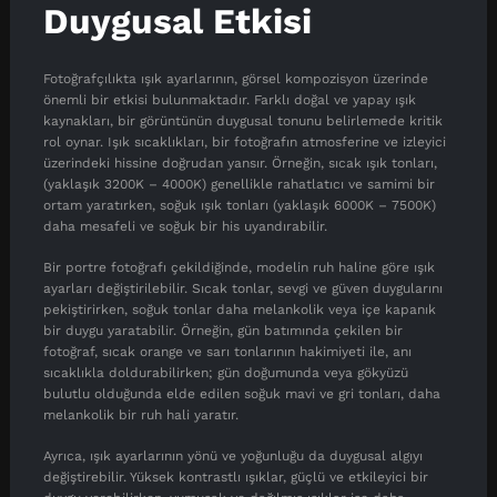
Duygusal Etkisi
Fotoğrafçılıkta ışık ayarlarının, görsel kompozisyon üzerinde
önemli bir etkisi bulunmaktadır. Farklı doğal ve yapay ışık
kaynakları, bir görüntünün duygusal tonunu belirlemede kritik
rol oynar. Işık sıcaklıkları, bir fotoğrafın atmosferine ve izleyici
üzerindeki hissine doğrudan yansır. Örneğin, sıcak ışık tonları,
(yaklaşık 3200K – 4000K) genellikle rahatlatıcı ve samimi bir
ortam yaratırken, soğuk ışık tonları (yaklaşık 6000K – 7500K)
daha mesafeli ve soğuk bir his uyandırabilir.
Bir portre fotoğrafı çekildiğinde, modelin ruh haline göre ışık
ayarları değiştirilebilir. Sıcak tonlar, sevgi ve güven duygularını
pekiştirirken, soğuk tonlar daha melankolik veya içe kapanık
bir duygu yaratabilir. Örneğin, gün batımında çekilen bir
fotoğraf, sıcak orange ve sarı tonlarının hakimiyeti ile, anı
sıcaklıkla doldurabilirken; gün doğumunda veya gökyüzü
bulutlu olduğunda elde edilen soğuk mavi ve gri tonları, daha
melankolik bir ruh hali yaratır.
Ayrıca, ışık ayarlarının yönü ve yoğunluğu da duygusal algıyı
değiştirebilir. Yüksek kontrastlı ışıklar, güçlü ve etkileyici bir