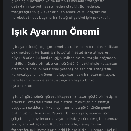
çıkan aşırı pozlama ya da karanlık sonuçlar, fotoğraftaki
detayların kaybolmasına neden olabilir. Bu nedenle,
fotoğrafçıların ışık ayarlarını anlaması ve bu doğrultuda
hareket etmesi, başarılı bir fotoğraf çekimi için gereklidir.
Işık Ayarının Önemi
Işık ayarı, fotoğrafçılığın temel unsurlarından biri olarak dikkat
çekmektedir. Herhangi bir fotoğrafın estetiği ve atmosferi,
büyük ölçüde kullanılan ışığın kalitesi ve miktarıyla doğrudan
ilişkilidir. Doğru bir ışık ayarı, görüntünün çekiminde kullanılan
ortamın ruh halini belirleme yeteneğine sahiptir. Fotografik
kompozisyonun en önemli bileşenlerinden biri olan ışık ayarı,
hem teknik hem de sanatsal açıdan hayati bir rol
oynamaktadır.
Işık, bir görüntünün görsel hikayesini anlatan güçlü bir iletişim
aracıdır. Fotoğraflardaki aydınlatma, izleyicilerin hissettiği
duyguları şekillendirirken, aynı zamanda görüntünün genel
bütünlüğünü de etkiler. Yetersiz bir ışık ayarı, istemediğimiz
gölgeler, aşırı aydınlanma veya belirsiz görüntüler gibi olumsuz
sonuçlara yol açabilir. Bununla birlikte, deneyimli bir
fotoğrafçı, ışık kaynaklarını etkili bir şekilde kullanarak belirli