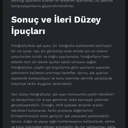
derinliği ayarlarını bilerek ve isteyerek ayarlamalı, bu şekilde
kompozisyonlarını güçlendirmelidirler.
Sonuç ve İleri Düzey
İpuçları
Fotoğrafçılıkta ışık ayarı, bir fotoğrafın kalitesinde belirleyici
bir rol oynar. Işık, bir görüntüyü elde etmek için en önemli
unsurlardan biridir ve doğru ayarlamalar, fotoğrafların hem
estetik hem de teknik açıdan üstün olmasını sağlar.
Fotoğrafçılar, çeşitli ışık koşullarına göre ayarlarını yaparak,
çekimlerin kalitesini artırmayı hedefler. Ayrıca, ışık ayarları
sayesinde kompozisyon ve konu üzerinde derinlik yaratılarak
izleyiciye farklı duygular aktarılabilir.
İleri düzey fotoğrafçılar, ışık ayarı konusunda çeşitli teknikleri
ve deneyimleri bir araya getirerek daha karmaşık çekimler
gerçekleştirebilir. Örneğin, HDR (yüksek dinamik aralık)
teknikleri kullanarak, farklı pozlama değerlerinin
birleştirilmesiyle daha geniş bir ışık yelpazesi yakalanabilir.
Ayrıca, doğal ve yapay ışığın kombinasyonu kullanılarak, sahne
ve konu üzerindeki etkiler artırılabilir. Bu tür yaklaşımlar, daha