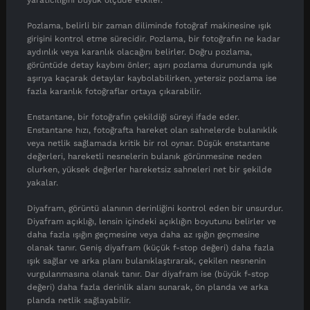
yaratıcılığını büyük ölçüde etkiler.
Pozlama, belirli bir zaman diliminde fotoğraf makinesine ışık
girişini kontrol etme sürecidir. Pozlama, bir fotoğrafın ne kadar
aydınlık veya karanlık olacağını belirler. Doğru pozlama,
görüntüde detay kaybını önler; aşırı pozlama durumunda ışık
aşırıya kaçarak detaylar kaybolabilirken, yetersiz pozlama ise
fazla karanlık fotoğraflar ortaya çıkarabilir.
Enstantane, bir fotoğrafın çekildiği süreyi ifade eder.
Enstantane hızı, fotoğrafta hareket olan sahnelerde bulanıklık
veya netlik sağlamada kritik bir rol oynar. Düşük enstantane
değerleri, hareketli nesnelerin bulanık görünmesine neden
olurken, yüksek değerler hareketsiz sahneleri net bir şekilde
yakalar.
Diyafram, görüntü alanının derinliğini kontrol eden bir unsurdur.
Diyafram açıklığı, lensin içindeki açıklığın boyutunu belirler ve
daha fazla ışığın geçmesine veya daha az ışığın geçmesine
olanak tanır. Geniş diyafram (küçük f-stop değeri) daha fazla
ışık sağlar ve arka planı bulanıklaştırarak, çekilen nesnenin
vurgulanmasına olanak tanır. Dar diyafram ise (büyük f-stop
değeri) daha fazla derinlik alanı sunarak, ön planda ve arka
planda netlik sağlayabilir.