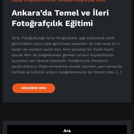
kızılay fotoğrafçılık kursu
kızılayda fotoğrafçılık kursu
Ankara’da Temel ve İleri
Fotoğrafçılık Eğitimi
Giriş: Fotoğrafçılığa Giriş Fotoğrafçılık, ışığı kullanarak anlık
görüntülerin kalıcı hale getirilmesi sanatıdır. Bu eski ama bir o
kadar da modern sanat dalı, hem sanatsal bir ifade biçimi
olarak hem de belgelenmesi gereken anların kaydedilmesi
açısından son derece önemlidir. Fotoğrafçılık, bireylerin
yaratıcılıklarını ifade etmelerine olanak tanırken, aynı zamanda
tarihsel ve kültürel anların belgelenmesine de hizmet eder. […]
DEVAMINI OKU
Ara