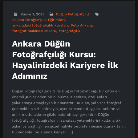
Kasım 7, 2025
Düğün Fotoğrafçılığı
Ankara Fotoğrafçılık Eğitimleri
ankaradaki fotoğrafçılık kursları
Foto Ankara
fotoğraf makinesi ankara
fotoğrafçılık
Ankara Düğün
Fotoğrafçılığı Kursu:
Hayalinizdeki Kariyere İlk
Adımınız
Düğün Fotoğrafçılığına Giriş Düğün fotoğrafçılığı, bir çiftin en
önemli günlerinden birini ölümsüzleştiren, özel anları
yakalamayı amaçlayan bir sanattır. Bu alan, yalnızca fotoğraf
çekmekle sınırlı kalmayıp, aynı zamanda duygusal anların ve
anlık mutlulukların gözlemcisi olmayı gerektirir. Düğün
fotoğrafçılığı, fotoğrafçının sanatsal yeteneklerini kullanarak,
aşkın ve bağlılığın en güzel haliyle betimlenmesine olanak tanır.
Bu nedenle, bu alanda kariyer […]