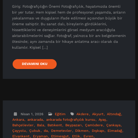
Giriş: Fotoğrafçılığın Önemi Fotoğrafçılık, hayatımızda önemli
bir yer tutar. Hem kişisel hem de profesyonel yaşamda, anların
yakalanması ve duyguların ifade edilmesi açısından büyük bir
öneme sahiptir. Bu sanat dalı, bireylerin gördüklerini,
hissettiklerini ve deneyimlerini görsel medyum aracılığıyla
aktarabilmelerini sağlar. Fotoğraf, yalnızca bir anı belgelemenin
ötesinde; aynı zamanda bir hikaye anlatma aracı olarak da
kullanılır. Kişisel […]
DEVAMINI OKU
Nisan 1, 2026
Eğitim
Akdere
Akyurt
Altındağ
Ankara
ankarada
ankarada fotoğrafçılık kursu
Ayaş
Bahçelievler
Bala
Batıkent
Beypazarı
Çamlıdere
Çankaya
Çayyolu
Çubuk
da
Demetevler
Dikmen
Dışkapı
Elmadağ
Elvankent
Eryaman
Etimesgut
Etlik
Evren