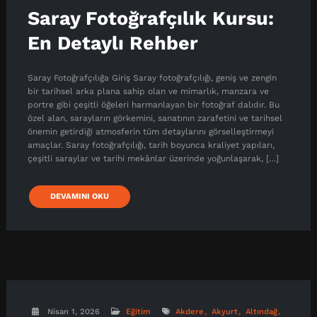
Saray Fotoğrafçılık Kursu:
En Detaylı Rehber
Saray Fotoğrafçılığa Giriş Saray fotoğrafçılığı, geniş ve zengin
bir tarihsel arka plana sahip olan ve mimarlık, manzara ve
portre gibi çeşitli öğeleri harmanlayan bir fotoğraf dalıdır. Bu
özel alan, sarayların görkemini, sanatının zarafetini ve tarihsel
önemin getirdiği atmosferin tüm detaylarını görselleştirmeyi
amaçlar. Saray fotoğrafçılığı, tarih boyunca kraliyet yapıları,
çeşitli saraylar ve tarihi mekânlar üzerinde yoğunlaşarak, […]
DEVAMINI OKU
Nisan 1, 2026
Eğitim
Akdere
Akyurt
Altındağ