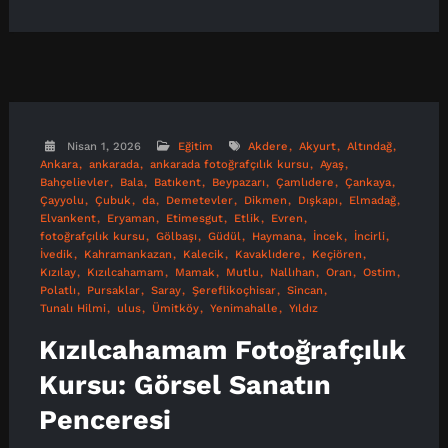
Nisan 1, 2026
Eğitim
Akdere
Akyurt
Altındağ
Ankara
ankarada
ankarada fotoğrafçılık kursu
Ayaş
Bahçelievler
Bala
Batıkent
Beypazarı
Çamlıdere
Çankaya
Çayyolu
Çubuk
da
Demetevler
Dikmen
Dışkapı
Elmadağ
Elvankent
Eryaman
Etimesgut
Etlik
Evren
fotoğrafçılık kursu
Gölbaşı
Güdül
Haymana
İncek
İncirli
İvedik
Kahramankazan
Kalecik
Kavaklıdere
Keçiören
Kızılay
Kızılcahamam
Mamak
Mutlu
Nallıhan
Oran
Ostim
Polatlı
Pursaklar
Saray
Şereflikoçhisar
Sincan
Tunalı Hilmi
ulus
Ümitköy
Yenimahalle
Yıldız
Kızılcahamam Fotoğrafçılık
Kursu: Görsel Sanatın
Penceresi