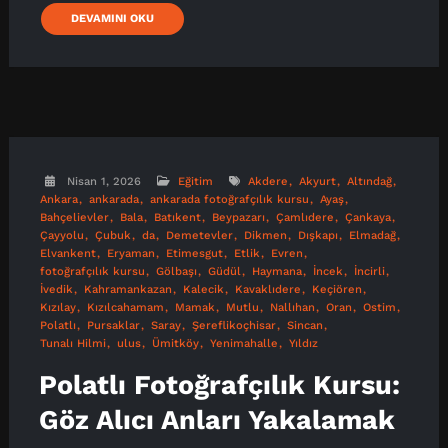
DEVAMINI OKU
Nisan 1, 2026
Eğitim
Akdere
Akyurt
Altındağ
Ankara
ankarada
ankarada fotoğrafçılık kursu
Ayaş
Bahçelievler
Bala
Batıkent
Beypazarı
Çamlıdere
Çankaya
Çayyolu
Çubuk
da
Demetevler
Dikmen
Dışkapı
Elmadağ
Elvankent
Eryaman
Etimesgut
Etlik
Evren
fotoğrafçılık kursu
Gölbaşı
Güdül
Haymana
İncek
İncirli
İvedik
Kahramankazan
Kalecik
Kavaklıdere
Keçiören
Kızılay
Kızılcahamam
Mamak
Mutlu
Nallıhan
Oran
Ostim
Polatlı
Pursaklar
Saray
Şereflikoçhisar
Sincan
Tunalı Hilmi
ulus
Ümitköy
Yenimahalle
Yıldız
Polatlı Fotoğrafçılık Kursu:
Göz Alıcı Anları Yakalamak