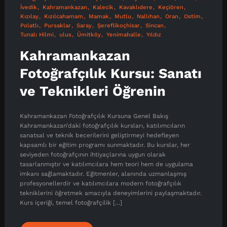
İvedik
Kahramankazan
Kalecik
Kavaklıdere
Keçiören
Kızılay
Kızılcahamam
Mamak
Mutlu
Nallıhan
Oran
Ostim
Polatlı
Pursaklar
Saray
Şereflikoçhisar
Sincan
Tunalı Hilmi
ulus
Ümitköy
Yenimahalle
Yıldız
Kahramankazan
Fotoğrafçılık Kursu: Sanatı
ve Teknikleri Öğrenin
Kahramankazan Fotoğrafçılık Kursuna Genel Bakış
Kahramankazan’daki fotoğrafçılık kursları, katılımcıların
sanatsal ve teknik becerilerini geliştirmeyi hedefleyen
kapsamlı bir eğitim programı sunmaktadır. Bu kurslar, her
seviyeden fotoğrafçının ihtiyaçlarına uygun olarak
tasarlanmıştır ve katılımcılara hem teori hem de uygulama
imkanı sağlamaktadır. Eğitmenler, alanında uzmanlaşmış
profesyonellerdir ve katılımcılara modern fotoğrafçılık
tekniklerini öğretmek amacıyla deneyimlerini paylaşmaktadır.
Kurs içeriği, temel fotoğrafçilik […]