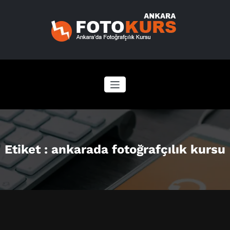
İçeriğe
geç
Etiket : ankarada fotoğrafçılık kursu