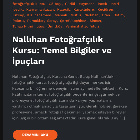
fotoğrafçılık kursu
Gölbaşı
Güdül
Haymana
İncek
İncirli
İvedik
Kahramankazan
Kalecik
Kavaklıdere
Keçiören
Kızılay
Kızılcahamam
Mamak
Mutlu
Nallıhan
Oran
Ostim
Polatlı
Pursaklar
Saray
Şereflikoçhisar
Sincan
Tunalı Hilmi
ulus
Ümitköy
Yenimahalle
Yıldız
Nallıhan Fotoğrafçılık
Kursu: Temel Bilgiler ve
İpuçları
Nallıhan Fotoğrafçılık Kursuna Genel Bakış Nallıhan’daki
fotoğrafçılık kursu, fotoğrafçılığa ilgi duyan herkes için
kapsamlı bir öğrenme deneyimi sunmayı hedeflemektedir. Kurs,
katılımcıların temel fotoğrafçılık becerilerini geliştirmek ve
profesyonel fotoğrafçılık alanında kariyer yapmalarına
yardımcı olmak amacıyla tasarlanmıştır. Gerek hobisel gerekse
profesyonel amaçlı fotoğraf çekimleri yapmak isteyen bireyler
için uygun bir ortam sağlamaktadır. Kurs genel olarak 3 ay […]
DEVAMINI OKU