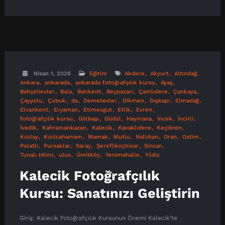
Nisan 1, 2026
Eğitim
Akdere
Akyurt
Altındağ
Ankara
ankarada
ankarada fotoğrafçılık kursu
Ayaş
Bahçelievler
Bala
Batıkent
Beypazarı
Çamlıdere
Çankaya
Çayyolu
Çubuk
da
Demetevler
Dikmen
Dışkapı
Elmadağ
Elvankent
Eryaman
Etimesgut
Etlik
Evren
fotoğrafçılık kursu
Gölbaşı
Güdül
Haymana
İncek
İncirli
İvedik
Kahramankazan
Kalecik
Kavaklıdere
Keçiören
Kızılay
Kızılcahamam
Mamak
Mutlu
Nallıhan
Oran
Ostim
Polatlı
Pursaklar
Saray
Şereflikoçhisar
Sincan
Tunalı Hilmi
ulus
Ümitköy
Yenimahalle
Yıldız
Kalecik Fotoğrafçılık
Kursu: Sanatınızı Geliştirin
Giriş: Kalecik Fotoğrafçılık Kursunun Önemi Kalecik’te