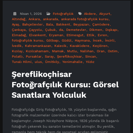
Nisan 1, 2026
Fotoğrafçılık
Akdere
Akyurt
Altındağ
Ankara
ankarada
ankarada fotoğrafçılık kursu
Ayaş
Bahçelievler
Bala
Batıkent
Beypazarı
Çamlıdere
Çankaya
Çayyolu
Çubuk
da
Demetevler
Dikmen
Dışkapı
Elmadağ
Elvankent
Eryaman
Etimesgut
Etlik
Evren
fotoğrafçılık kursu
Gölbaşı
Güdül
Haymana
İncek
İncirli
İvedik
Kahramankazan
Kalecik
Kavaklıdere
Keçiören
Kızılay
Kızılcahamam
Mamak
Mutlu
Nallıhan
Oran
Ostim
Polatlı
Pursaklar
Saray
Şereflikoçhisar
Sincan
Tunalı Hilmi
ulus
Ümitköy
Yenimahalle
Yıldız
Şereflikoçhisar
Fotoğrafçılık Kursu: Görsel
Sanatlara Yolculuk
Fotoğrafçılığa Giriş Fotoğrafçılık, 19. yüzyılın başlarında, ışığın
fotografik malzemeler üzerinde kalıcı izler bırakması ile
başlamıştır. Joseph Nicéphore Niépce, 1826 yılında ilk başarılı
fotoğrafı çekerek bu sanatın temellerini atmıştır. Bu yenilik,
zamanla hem teknik hem de sanatsal açıdan gelişmiştir.