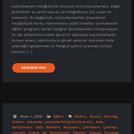
Kızılcahamam Fotoğrafçılık Kursuna Giriş Kızılcahamam, doğal
güzellikleri ve tarihi dokusu ile fotoğrafçılar için cazip bir
mekandır. Bu bağlamda, Kızılcahamam’da düzenlenen
fotoğrafçılık kursu, katılımcılara çeşitli fırsatlar sunmaktadır.
Eğitim programı, temel fotoğraf tekniklerinden, kompozisyon
ve ışık kullanımına kadar geniş bir yelpazeyi kapsamaktadır.
Kursun amacı, katılımcıların görsel sanatlar alanında ifade
yeteneğini geliştirmek ve fotoğraf çekimi sırasında bilinçli
kararlar […]
DEVAMINI OKU
Nisan 1, 2026
Eğitim
Akdere
Akyurt
Altındağ
Ankara
ankarada
ankarada fotoğrafçılık kursu
Ayaş
Bahçelievler
Bala
Batıkent
Beypazarı
Çamlıdere
Çankaya
Çayyolu
Çubuk
da
Demetevler
Dikmen
Dışkapı
Elmadağ