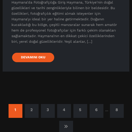
Haymana’da Fotoğrafçılığa Giriş Haymana, Türkiye’nin doğal
güzellikleri ve tarihi zenginlikleriyle bilinen bir beldesidir. Bu
özellikleri, fotoğrafçılık eğitimi almak isteyenler için
Haymana’yı ideal bir yer haline getirmektedir. Doğanın
kucakladığı bu bölge, çeşitli manzaralar sunarak hem amatör
hem de profesyonel fotoğrafçılar için farklı çekim olanakları
sağlamaktadır. Haymana’nın en dikkat çekici özelliklerinden
biri, yerel doğal güzellikleridir. Yeşil alanlar, […]
DEVAMINI OKU
Yazı
1
2
3
4
5
6
8
…
sayfalandırması