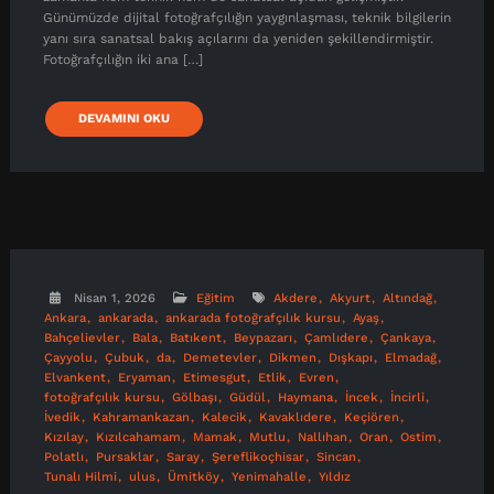
Günümüzde dijital fotoğrafçılığın yaygınlaşması, teknik bilgilerin
yanı sıra sanatsal bakış açılarını da yeniden şekillendirmiştir.
Fotoğrafçılığın iki ana […]
DEVAMINI OKU
Nisan 1, 2026
Eğitim
Akdere
Akyurt
Altındağ
Ankara
ankarada
ankarada fotoğrafçılık kursu
Ayaş
Bahçelievler
Bala
Batıkent
Beypazarı
Çamlıdere
Çankaya
Çayyolu
Çubuk
da
Demetevler
Dikmen
Dışkapı
Elmadağ
Elvankent
Eryaman
Etimesgut
Etlik
Evren
fotoğrafçılık kursu
Gölbaşı
Güdül
Haymana
İncek
İncirli
İvedik
Kahramankazan
Kalecik
Kavaklıdere
Keçiören
Kızılay
Kızılcahamam
Mamak
Mutlu
Nallıhan
Oran
Ostim
Polatlı
Pursaklar
Saray
Şereflikoçhisar
Sincan
Tunalı Hilmi
ulus
Ümitköy
Yenimahalle
Yıldız