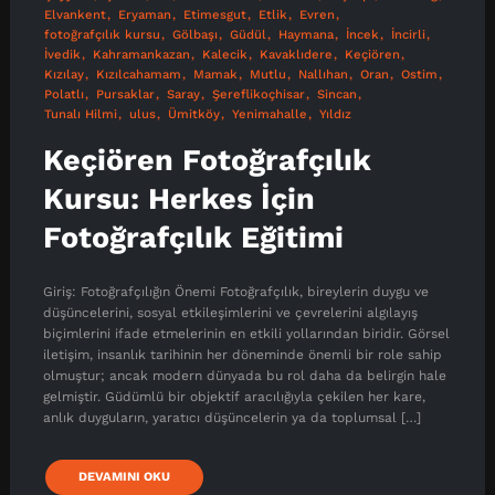
Elvankent
Eryaman
Etimesgut
Etlik
Evren
fotoğrafçılık kursu
Gölbaşı
Güdül
Haymana
İncek
İncirli
İvedik
Kahramankazan
Kalecik
Kavaklıdere
Keçiören
Kızılay
Kızılcahamam
Mamak
Mutlu
Nallıhan
Oran
Ostim
Polatlı
Pursaklar
Saray
Şereflikoçhisar
Sincan
Tunalı Hilmi
ulus
Ümitköy
Yenimahalle
Yıldız
Keçiören Fotoğrafçılık
Kursu: Herkes İçin
Fotoğrafçılık Eğitimi
Giriş: Fotoğrafçılığın Önemi Fotoğrafçılık, bireylerin duygu ve
düşüncelerini, sosyal etkileşimlerini ve çevrelerini algılayış
biçimlerini ifade etmelerinin en etkili yollarından biridir. Görsel
iletişim, insanlık tarihinin her döneminde önemli bir role sahip
olmuştur; ancak modern dünyada bu rol daha da belirgin hale
gelmiştir. Güdümlü bir objektif aracılığıyla çekilen her kare,
anlık duyguların, yaratıcı düşüncelerin ya da toplumsal […]
DEVAMINI OKU