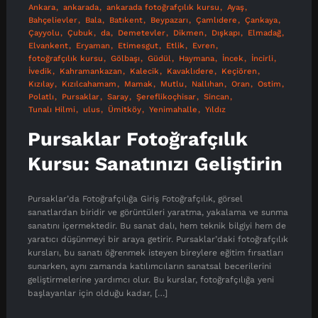
Ankara
ankarada
ankarada fotoğrafçılık kursu
Ayaş
Bahçelievler
Bala
Batıkent
Beypazarı
Çamlıdere
Çankaya
Çayyolu
Çubuk
da
Demetevler
Dikmen
Dışkapı
Elmadağ
Elvankent
Eryaman
Etimesgut
Etlik
Evren
fotoğrafçılık kursu
Gölbaşı
Güdül
Haymana
İncek
İncirli
İvedik
Kahramankazan
Kalecik
Kavaklıdere
Keçiören
Kızılay
Kızılcahamam
Mamak
Mutlu
Nallıhan
Oran
Ostim
Polatlı
Pursaklar
Saray
Şereflikoçhisar
Sincan
Tunalı Hilmi
ulus
Ümitköy
Yenimahalle
Yıldız
Pursaklar Fotoğrafçılık
Kursu: Sanatınızı Geliştirin
Pursaklar’da Fotoğrafçılığa Giriş Fotoğrafçılık, görsel
sanatlardan biridir ve görüntüleri yaratma, yakalama ve sunma
sanatını içermektedir. Bu sanat dalı, hem teknik bilgiyi hem de
yaratıcı düşünmeyi bir araya getirir. Pursaklar’daki fotoğrafçılık
kursları, bu sanatı öğrenmek isteyen bireylere eğitim fırsatları
sunarken, aynı zamanda katılımcıların sanatsal becerilerini
geliştirmelerine yardımcı olur. Bu kurslar, fotoğrafçılığa yeni
başlayanlar için olduğu kadar, […]