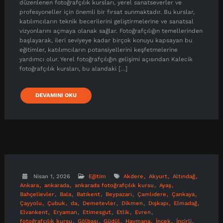
düzenlenen fotoğrafçılık kursları, yerel sanatseverler ve
profesyoneller için önemli bir fırsat sunmaktadır. Bu kurslar,
katılımcıların teknik becerilerini geliştirmelerine ve sanatsal
vizyonlarını açmaya olanak sağlar. Fotoğrafçılığın temellerinden
başlayarak, ileri seviyeye kadar birçok konuyu kapsayan bu
eğitimler, katılımcıların potansiyellerini keşfetmelerine
yardımcı olur. Yerel fotoğrafçılığın gelişimi açısından Kalecik
fotoğrafçılık kursları, bu alandaki […]
DEVAMINI OKU
Nisan 1, 2026
Eğitim
Akdere
Akyurt
Altındağ
Ankara
ankarada
ankarada fotoğrafçılık kursu
Ayaş
Bahçelievler
Bala
Batıkent
Beypazarı
Çamlıdere
Çankaya
Çayyolu
Çubuk
da
Demetevler
Dikmen
Dışkapı
Elmadağ
Elvankent
Eryaman
Etimesgut
Etlik
Evren
fotoğrafçılık kursu
Gölbaşı
Güdül
Haymana
İncek
İncirli