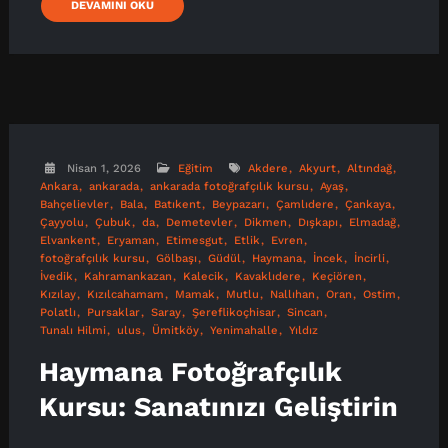
DEVAMINI OKU
Nisan 1, 2026
Eğitim
Akdere
Akyurt
Altındağ
Ankara
ankarada
ankarada fotoğrafçılık kursu
Ayaş
Bahçelievler
Bala
Batıkent
Beypazarı
Çamlıdere
Çankaya
Çayyolu
Çubuk
da
Demetevler
Dikmen
Dışkapı
Elmadağ
Elvankent
Eryaman
Etimesgut
Etlik
Evren
fotoğrafçılık kursu
Gölbaşı
Güdül
Haymana
İncek
İncirli
İvedik
Kahramankazan
Kalecik
Kavaklıdere
Keçiören
Kızılay
Kızılcahamam
Mamak
Mutlu
Nallıhan
Oran
Ostim
Polatlı
Pursaklar
Saray
Şereflikoçhisar
Sincan
Tunalı Hilmi
ulus
Ümitköy
Yenimahalle
Yıldız
Haymana Fotoğrafçılık
Kursu: Sanatınızı Geliştirin