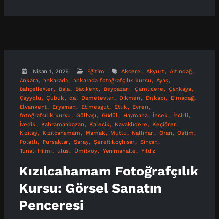
Nisan 1, 2026
Eğitim
Akdere
Akyurt
Altındağ
Ankara
ankarada
ankarada fotoğrafçılık kursu
Ayaş
Bahçelievler
Bala
Batıkent
Beypazarı
Çamlıdere
Çankaya
Çayyolu
Çubuk
da
Demetevler
Dikmen
Dışkapı
Elmadağ
Elvankent
Eryaman
Etimesgut
Etlik
Evren
fotoğrafçılık kursu
Gölbaşı
Güdül
Haymana
İncek
İncirli
İvedik
Kahramankazan
Kalecik
Kavaklıdere
Keçiören
Kızılay
Kızılcahamam
Mamak
Mutlu
Nallıhan
Oran
Ostim
Polatlı
Pursaklar
Saray
Şereflikoçhisar
Sincan
Tunalı Hilmi
ulus
Ümitköy
Yenimahalle
Yıldız
Kızılcahamam Fotoğrafçılık
Kursu: Görsel Sanatın
Penceresi