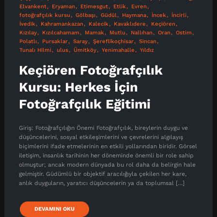
Elvankent
Eryaman
Etimesgut
Etlik
Evren
fotoğrafçılık kursu
Gölbaşı
Güdül
Haymana
İncek
İncirli
İvedik
Kahramankazan
Kalecik
Kavaklıdere
Keçiören
Kızılay
Kızılcahamam
Mamak
Mutlu
Nallıhan
Oran
Ostim
Polatlı
Pursaklar
Saray
Şereflikoçhisar
Sincan
Tunalı Hilmi
ulus
Ümitköy
Yenimahalle
Yıldız
Keçiören Fotoğrafçılık
Kursu: Herkes İçin
Fotoğrafçılık Eğitimi
Giriş: Fotoğrafçılığın Önemi Fotoğrafçılık, bireylerin duygu ve
düşüncelerini, sosyal etkileşimlerini ve çevrelerini algılayış
biçimlerini ifade etmelerinin en etkili yollarından biridir. Görsel
iletişim, insanlık tarihinin her döneminde önemli bir role sahip
olmuştur; ancak modern dünyada bu rol daha da belirgin hale
gelmiştir. Güdümlü bir objektif aracılığıyla çekilen her kare,
anlık duyguların, yaratıcı düşüncelerin ya da toplumsal […]
DEVAMINI OKU