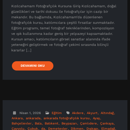
Kızılcahamam Fotoğrafçılık Kursuna Giriş Kızılcahamam, doğal
güzellikleri ve tarihi dokusu ile fotoğrafçılar için cazip bir
mekandır. Bu bağlamda, Kızılcahamam’da düzenlenen
fotoğrafçılık kursu, katılımcılara çeşitli fırsatlar sunmaktadır.
Eğitim programı, temel fotoğraf tekniklerinden, kompozisyon
ve ışık kullanımına kadar geniş bir yelpazeyi kapsamaktadır.
Kursun amacı, katılımcıların görsel sanatlar alanında ifade
yeteneğini geliştirmek ve fotoğraf çekimi sırasında bilinçli
kararlar […]
DEVAMINI OKU
Nisan 1, 2026
Eğitim
Akdere
Akyurt
Altındağ
Ankara
ankarada
ankarada fotoğrafçılık kursu
Ayaş
Bahçelievler
Bala
Batıkent
Beypazarı
Çamlıdere
Çankaya
Çayyolu
Çubuk
da
Demetevler
Dikmen
Dışkapı
Elmadağ