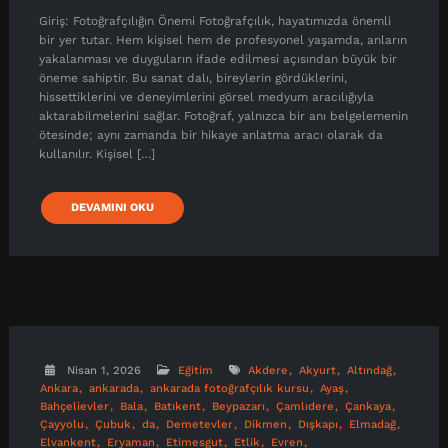
Giriş: Fotoğrafçılığın Önemi Fotoğrafçılık, hayatımızda önemli
bir yer tutar. Hem kişisel hem de profesyonel yaşamda, anların
yakalanması ve duyguların ifade edilmesi açısından büyük bir
öneme sahiptir. Bu sanat dalı, bireylerin gördüklerini,
hissettiklerini ve deneyimlerini görsel medyum aracılığıyla
aktarabilmelerini sağlar. Fotoğraf, yalnızca bir anı belgelemenin
ötesinde; aynı zamanda bir hikaye anlatma aracı olarak da
kullanılır. Kişisel […]
DEVAMINI OKU
Nisan 1, 2026
Eğitim
Akdere
Akyurt
Altındağ
Ankara
ankarada
ankarada fotoğrafçılık kursu
Ayaş
Bahçelievler
Bala
Batıkent
Beypazarı
Çamlıdere
Çankaya
Çayyolu
Çubuk
da
Demetevler
Dikmen
Dışkapı
Elmadağ
Elvankent
Eryaman
Etimesgut
Etlik
Evren