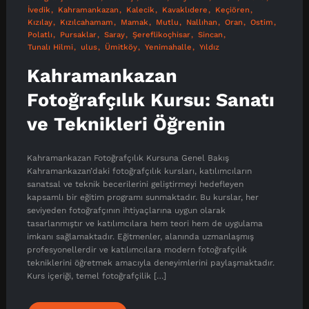
İvedik
Kahramankazan
Kalecik
Kavaklıdere
Keçiören
Kızılay
Kızılcahamam
Mamak
Mutlu
Nallıhan
Oran
Ostim
Polatlı
Pursaklar
Saray
Şereflikoçhisar
Sincan
Tunalı Hilmi
ulus
Ümitköy
Yenimahalle
Yıldız
Kahramankazan
Fotoğrafçılık Kursu: Sanatı
ve Teknikleri Öğrenin
Kahramankazan Fotoğrafçılık Kursuna Genel Bakış
Kahramankazan’daki fotoğrafçılık kursları, katılımcıların
sanatsal ve teknik becerilerini geliştirmeyi hedefleyen
kapsamlı bir eğitim programı sunmaktadır. Bu kurslar, her
seviyeden fotoğrafçının ihtiyaçlarına uygun olarak
tasarlanmıştır ve katılımcılara hem teori hem de uygulama
imkanı sağlamaktadır. Eğitmenler, alanında uzmanlaşmış
profesyonellerdir ve katılımcılara modern fotoğrafçılık
tekniklerini öğretmek amacıyla deneyimlerini paylaşmaktadır.
Kurs içeriği, temel fotoğrafçilik […]