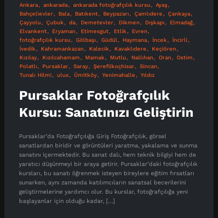
Ankara
ankarada
ankarada fotoğrafçılık kursu
Ayaş
Bahçelievler
Bala
Batıkent
Beypazarı
Çamlıdere
Çankaya
Çayyolu
Çubuk
da
Demetevler
Dikmen
Dışkapı
Elmadağ
Elvankent
Eryaman
Etimesgut
Etlik
Evren
fotoğrafçılık kursu
Gölbaşı
Güdül
Haymana
İncek
İncirli
İvedik
Kahramankazan
Kalecik
Kavaklıdere
Keçiören
Kızılay
Kızılcahamam
Mamak
Mutlu
Nallıhan
Oran
Ostim
Polatlı
Pursaklar
Saray
Şereflikoçhisar
Sincan
Tunalı Hilmi
ulus
Ümitköy
Yenimahalle
Yıldız
Pursaklar Fotoğrafçılık
Kursu: Sanatınızı Geliştirin
Pursaklar’da Fotoğrafçılığa Giriş Fotoğrafçılık, görsel
sanatlardan biridir ve görüntüleri yaratma, yakalama ve sunma
sanatını içermektedir. Bu sanat dalı, hem teknik bilgiyi hem de
yaratıcı düşünmeyi bir araya getirir. Pursaklar’daki fotoğrafçılık
kursları, bu sanatı öğrenmek isteyen bireylere eğitim fırsatları
sunarken, aynı zamanda katılımcıların sanatsal becerilerini
geliştirmelerine yardımcı olur. Bu kurslar, fotoğrafçılığa yeni
başlayanlar için olduğu kadar, […]