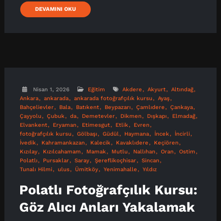
DEVAMINI OKU
Nisan 1, 2026
Eğitim
Akdere
Akyurt
Altındağ
Ankara
ankarada
ankarada fotoğrafçılık kursu
Ayaş
Bahçelievler
Bala
Batıkent
Beypazarı
Çamlıdere
Çankaya
Çayyolu
Çubuk
da
Demetevler
Dikmen
Dışkapı
Elmadağ
Elvankent
Eryaman
Etimesgut
Etlik
Evren
fotoğrafçılık kursu
Gölbaşı
Güdül
Haymana
İncek
İncirli
İvedik
Kahramankazan
Kalecik
Kavaklıdere
Keçiören
Kızılay
Kızılcahamam
Mamak
Mutlu
Nallıhan
Oran
Ostim
Polatlı
Pursaklar
Saray
Şereflikoçhisar
Sincan
Tunalı Hilmi
ulus
Ümitköy
Yenimahalle
Yıldız
Polatlı Fotoğrafçılık Kursu:
Göz Alıcı Anları Yakalamak