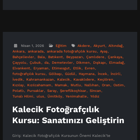
Nisan 1, 2026
Eğitim
Akdere
Akyurt
Altındağ
Ankara
ankarada
ankarada fotoğrafçılık kursu
Ayaş
Bahçelievler
Bala
Batıkent
Beypazarı
Çamlıdere
Çankaya
Çayyolu
Çubuk
da
Demetevler
Dikmen
Dışkapı
Elmadağ
Elvankent
Eryaman
Etimesgut
Etlik
Evren
fotoğrafçılık kursu
Gölbaşı
Güdül
Haymana
İncek
İncirli
İvedik
Kahramankazan
Kalecik
Kavaklıdere
Keçiören
Kızılay
Kızılcahamam
Mamak
Mutlu
Nallıhan
Oran
Ostim
Polatlı
Pursaklar
Saray
Şereflikoçhisar
Sincan
Tunalı Hilmi
ulus
Ümitköy
Yenimahalle
Yıldız
Kalecik Fotoğrafçılık
Kursu: Sanatınızı Geliştirin
Giriş: Kalecik Fotoğrafçılık Kursunun Önemi Kalecik’te