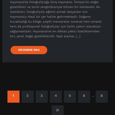
Haymana’da Fotoğrafçılığa Giriş Haymana, Türkiye’nin doğal
güzellikleri ve tarihi zenginlikleriyle bilinen bir beldesidir. Bu
özellikleri, fotoğrafçılık eğitimi almak isteyenler için
Haymana’yı ideal bir yer haline getirmektedir. Doğanın
kucakladığı bu bölge, çeşitli manzaralar sunarak hem amatör
hem de profesyonel fotoğrafçılar için farklı çekim olanakları
sağlamaktadır. Haymana’nın en dikkat çekici özelliklerinden
biri, yerel doğal güzellikleridir. Yeşil alanlar, […]
DEVAMINI OKU
Yazı
1
2
3
4
5
6
8
…
sayfalandırması