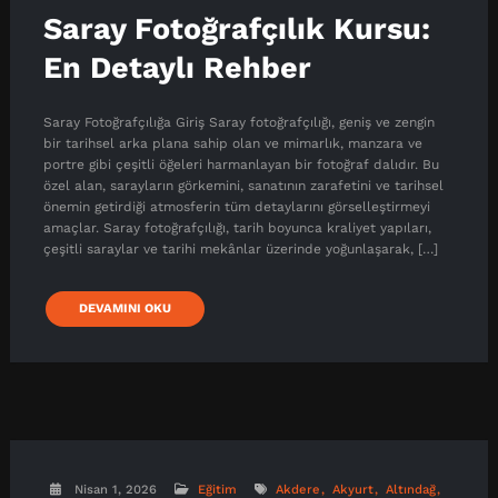
Saray Fotoğrafçılık Kursu:
En Detaylı Rehber
Saray Fotoğrafçılığa Giriş Saray fotoğrafçılığı, geniş ve zengin
bir tarihsel arka plana sahip olan ve mimarlık, manzara ve
portre gibi çeşitli öğeleri harmanlayan bir fotoğraf dalıdır. Bu
özel alan, sarayların görkemini, sanatının zarafetini ve tarihsel
önemin getirdiği atmosferin tüm detaylarını görselleştirmeyi
amaçlar. Saray fotoğrafçılığı, tarih boyunca kraliyet yapıları,
çeşitli saraylar ve tarihi mekânlar üzerinde yoğunlaşarak, […]
DEVAMINI OKU
Nisan 1, 2026
Eğitim
Akdere
Akyurt
Altındağ