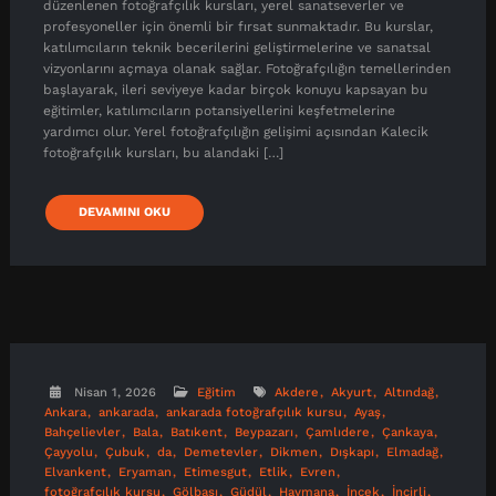
düzenlenen fotoğrafçılık kursları, yerel sanatseverler ve
profesyoneller için önemli bir fırsat sunmaktadır. Bu kurslar,
katılımcıların teknik becerilerini geliştirmelerine ve sanatsal
vizyonlarını açmaya olanak sağlar. Fotoğrafçılığın temellerinden
başlayarak, ileri seviyeye kadar birçok konuyu kapsayan bu
eğitimler, katılımcıların potansiyellerini keşfetmelerine
yardımcı olur. Yerel fotoğrafçılığın gelişimi açısından Kalecik
fotoğrafçılık kursları, bu alandaki […]
DEVAMINI OKU
Nisan 1, 2026
Eğitim
Akdere
Akyurt
Altındağ
Ankara
ankarada
ankarada fotoğrafçılık kursu
Ayaş
Bahçelievler
Bala
Batıkent
Beypazarı
Çamlıdere
Çankaya
Çayyolu
Çubuk
da
Demetevler
Dikmen
Dışkapı
Elmadağ
Elvankent
Eryaman
Etimesgut
Etlik
Evren
fotoğrafçılık kursu
Gölbaşı
Güdül
Haymana
İncek
İncirli