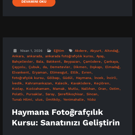
DEVAMINI OKU
Nisan 1, 2026
Eğitim
Akdere
Akyurt
Altındağ
Ankara
ankarada
ankarada fotoğrafçılık kursu
Ayaş
Bahçelievler
Bala
Batıkent
Beypazarı
Çamlıdere
Çankaya
Çayyolu
Çubuk
da
Demetevler
Dikmen
Dışkapı
Elmadağ
Elvankent
Eryaman
Etimesgut
Etlik
Evren
fotoğrafçılık kursu
Gölbaşı
Güdül
Haymana
İncek
İncirli
İvedik
Kahramankazan
Kalecik
Kavaklıdere
Keçiören
Kızılay
Kızılcahamam
Mamak
Mutlu
Nallıhan
Oran
Ostim
Polatlı
Pursaklar
Saray
Şereflikoçhisar
Sincan
Tunalı Hilmi
ulus
Ümitköy
Yenimahalle
Yıldız
Haymana Fotoğrafçılık
Kursu: Sanatınızı Geliştirin