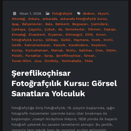
Nisan 1, 2026
Fotoğrafçılık
Akdere
Akyurt
Altındağ
Ankara
ankarada
ankarada fotoğrafçılık kursu
Ayaş
Bahçelievler
Bala
Batıkent
Beypazarı
Çamlıdere
Çankaya
Çayyolu
Çubuk
da
Demetevler
Dikmen
Dışkapı
Elmadağ
Elvankent
Eryaman
Etimesgut
Etlik
Evren
fotoğrafçılık kursu
Gölbaşı
Güdül
Haymana
İncek
İncirli
İvedik
Kahramankazan
Kalecik
Kavaklıdere
Keçiören
Kızılay
Kızılcahamam
Mamak
Mutlu
Nallıhan
Oran
Ostim
Polatlı
Pursaklar
Saray
Şereflikoçhisar
Sincan
Tunalı Hilmi
ulus
Ümitköy
Yenimahalle
Yıldız
Şereflikoçhisar
Fotoğrafçılık Kursu: Görsel
Sanatlara Yolculuk
Fotoğrafçılığa Giriş Fotoğrafçılık, 19. yüzyılın başlarında, ışığın
fotografik malzemeler üzerinde kalıcı izler bırakması ile
başlamıştır. Joseph Nicéphore Niépce, 1826 yılında ilk başarılı
fotoğrafı çekerek bu sanatın temellerini atmıştır. Bu yenilik,
zamanla hem teknik hem de sanatsal açıdan gelişmiştir.