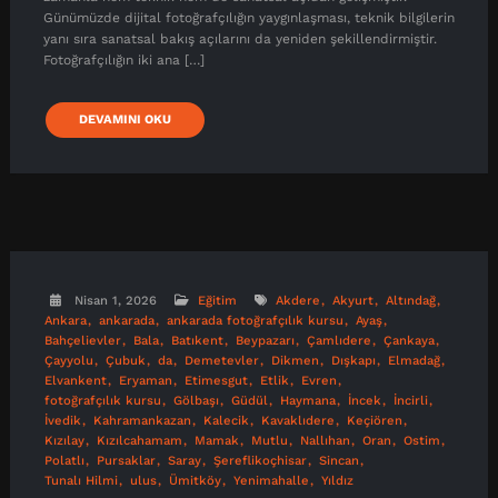
Günümüzde dijital fotoğrafçılığın yaygınlaşması, teknik bilgilerin
yanı sıra sanatsal bakış açılarını da yeniden şekillendirmiştir.
Fotoğrafçılığın iki ana […]
DEVAMINI OKU
Nisan 1, 2026
Eğitim
Akdere
Akyurt
Altındağ
Ankara
ankarada
ankarada fotoğrafçılık kursu
Ayaş
Bahçelievler
Bala
Batıkent
Beypazarı
Çamlıdere
Çankaya
Çayyolu
Çubuk
da
Demetevler
Dikmen
Dışkapı
Elmadağ
Elvankent
Eryaman
Etimesgut
Etlik
Evren
fotoğrafçılık kursu
Gölbaşı
Güdül
Haymana
İncek
İncirli
İvedik
Kahramankazan
Kalecik
Kavaklıdere
Keçiören
Kızılay
Kızılcahamam
Mamak
Mutlu
Nallıhan
Oran
Ostim
Polatlı
Pursaklar
Saray
Şereflikoçhisar
Sincan
Tunalı Hilmi
ulus
Ümitköy
Yenimahalle
Yıldız