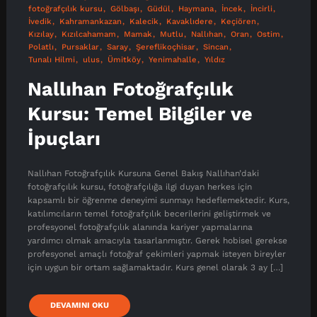
fotoğrafçılık kursu
Gölbaşı
Güdül
Haymana
İncek
İncirli
İvedik
Kahramankazan
Kalecik
Kavaklıdere
Keçiören
Kızılay
Kızılcahamam
Mamak
Mutlu
Nallıhan
Oran
Ostim
Polatlı
Pursaklar
Saray
Şereflikoçhisar
Sincan
Tunalı Hilmi
ulus
Ümitköy
Yenimahalle
Yıldız
Nallıhan Fotoğrafçılık
Kursu: Temel Bilgiler ve
İpuçları
Nallıhan Fotoğrafçılık Kursuna Genel Bakış Nallıhan’daki
fotoğrafçılık kursu, fotoğrafçılığa ilgi duyan herkes için
kapsamlı bir öğrenme deneyimi sunmayı hedeflemektedir. Kurs,
katılımcıların temel fotoğrafçılık becerilerini geliştirmek ve
profesyonel fotoğrafçılık alanında kariyer yapmalarına
yardımcı olmak amacıyla tasarlanmıştır. Gerek hobisel gerekse
profesyonel amaçlı fotoğraf çekimleri yapmak isteyen bireyler
için uygun bir ortam sağlamaktadır. Kurs genel olarak 3 ay […]
DEVAMINI OKU