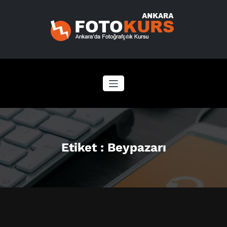
İçeriğe
geç
Etiket : Beypazarı