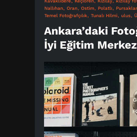
Kavaklıdere
Keçiören
Kızılay
kızılay f
Nallıhan
Oran
Ostim
Polatlı
Pursakla
Temel Fotoğrafçılık
Tunalı Hilmi
ulus
Ü
Ankara’daki Fotoğ
İyi Eğitim Merkez