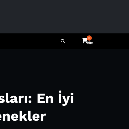
0
öğe
ları: En İyi
enekler