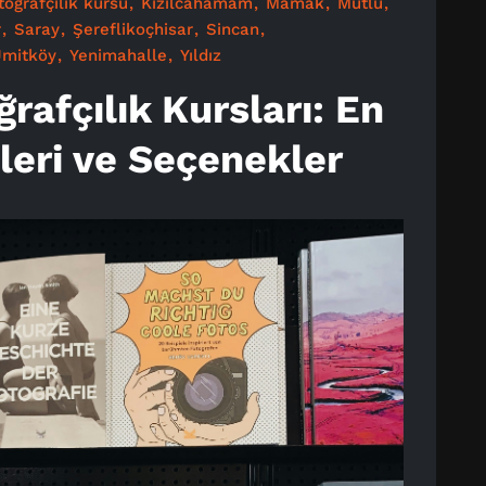
otoğrafçılık kursu
Kızılcahamam
Mamak
Mutlu
r
Saray
Şereflikoçhisar
Sincan
mitköy
Yenimahalle
Yıldız
rafçılık Kursları: En
leri ve Seçenekler