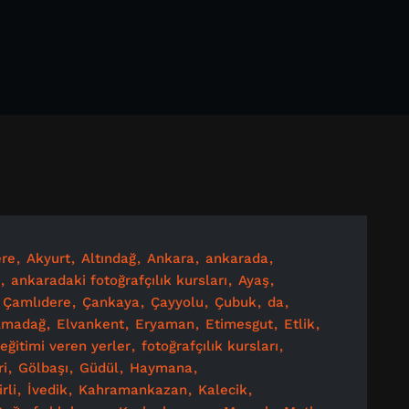
re
Akyurt
Altındağ
Ankara
ankarada
ankaradaki fotoğrafçılık kursları
Ayaş
Çamlıdere
Çankaya
Çayyolu
Çubuk
da
lmadağ
Elvankent
Eryaman
Etimesgut
Etlik
 eğitimi veren yerler
fotoğrafçılık kursları
ri
Gölbaşı
Güdül
Haymana
irli
İvedik
Kahramankazan
Kalecik