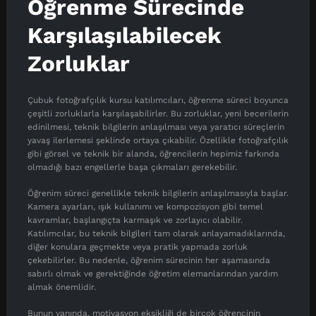
Öğrenme Sürecinde
Karşılaşılabilecek
Zorluklar
Çubuk fotoğrafçılık kursu katılımcıları, öğrenme süreci boyunca
çeşitli zorluklarla karşılaşabilirler. Bu zorluklar, yeni becerilerin
edinilmesi, teknik bilgilerin anlaşılması veya yaratıcı süreçlerin
yavaş ilerlemesi şeklinde ortaya çıkabilir. Özellikle fotoğrafçılık
gibi görsel ve teknik bir alanda, öğrencilerin hepimiz farkında
olmadığı bazı engellerle başa çıkmaları gerekebilir.
Öğrenim süreci genellikle teknik bilgilerin anlaşılmasıyla başlar.
Kamera ayarları, ışık kullanımı ve kompozisyon gibi temel
kavramlar, başlangıçta karmaşık ve zorlayıcı olabilir.
Katılımcılar, bu teknik bilgileri tam olarak anlayamadıklarında,
diğer konulara geçmekte veya pratik yapmada zorluk
çekebilirler. Bu nedenle, öğrenim sürecinin her aşamasında
sabırlı olmak ve gerektiğinde öğretim elemanlarından yardım
almak önemlidir.
Bunun yanında, motivasyon eksikliği de birçok öğrencinin