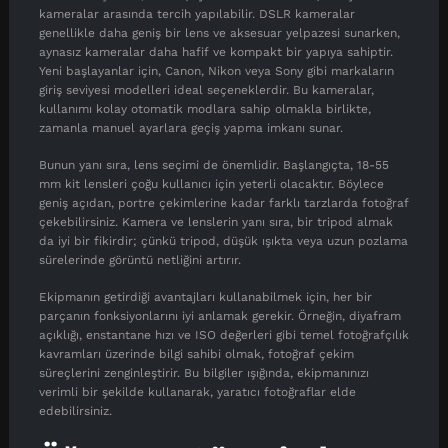
kameralar arasında tercih yapılabilir. DSLR kameralar
genellikle daha geniş bir lens ve aksesuar yelpazesi sunarken,
aynasız kameralar daha hafif ve kompakt bir yapıya sahiptir.
Yeni başlayanlar için, Canon, Nikon veya Sony gibi markaların
giriş seviyesi modelleri ideal seçeneklerdir. Bu kameralar,
kullanımı kolay otomatik modlara sahip olmakla birlikte,
zamanla manuel ayarlara geçiş yapma imkanı sunar.
Bunun yanı sıra, lens seçimi de önemlidir. Başlangıçta, 18-55
mm kit lensleri çoğu kullanıcı için yeterli olacaktır. Böylece
geniş açıdan, portre çekimlerine kadar farklı tarzlarda fotoğraf
çekebilirsiniz. Kamera ve lenslerin yanı sıra, bir tripod almak
da iyi bir fikirdir; çünkü tripod, düşük ışıkta veya uzun pozlama
sürelerinde görüntü netliğini artırır.
Ekipmanın getirdiği avantajları kullanabilmek için, her bir
parçanın fonksiyonlarını iyi anlamak gerekir. Örneğin, diyafram
açıklığı, enstantane hızı ve ISO değerleri gibi temel fotoğrafçılık
kavramları üzerinde bilgi sahibi olmak, fotoğraf çekim
süreçlerini zenginleştirir. Bu bilgiler ışığında, ekipmanınızı
verimli bir şekilde kullanarak, yaratıcı fotoğraflar elde
edebilirsiniz.