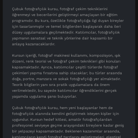
Çubuk fotoğrafçılık kursu, fotoğraf çekim tekniklerini
öğrenmeyi ve becerilerini geliştirmeyi amaçlayan bir eğitim
programıdır. Bu kurs, özellikle fotoğrafçılığa ilgi duyan bireyler
için tasarlanmıştır ve temel bilgilerden başlayarak daha ileri
düzey uygulamalara geçilmektedir. Katılımcılar, fotoğrafçılık
yapmanın sanatsal ve teknik yönlerine dair kapsamlı bir
anlayış kazanacaklardır.
Kursun içeriği, fotoğraf makinesi kullanımı, kompozisyon, ışık
düzeni, renk teorisi ve fotoğraf çekim teknikleri gibi konuları
kapsamaktadır. Ayrıca, katılımcılar çeşitli türlerde fotoğraf
çekimleri yapma fırsatına sahip olacaklar; bu türler arasında
doğa, portre, manzara ve sokak fotoğrafçılığı yer almaktadır.
Teorik bilgilerin yanı sıra pratik uygulamalara da önem
verilmektedir, bu sayede katılımcılar öğrendiklerini gerçek
yaşamda uygulama şansı buluyorlar.
Çubuk fotoğrafçılık kursu, hem yeni başlayanlar hem de
fotoğrafçılık alanında kendini geliştirmek isteyen kişiler için
uygundur. Kursun hedef kitlesi, amatör fotoğrafçılardan
profesyonel seviyeye geçme arayışındaki bireylere kadar geniş
bir yelpazeyi kapsamaktadır. Beklenen kazanımlar arasında,
katılımcıların kendi fotoğraf tarzlarını geliştirmeleri, eleştirel