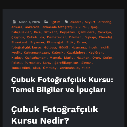
Nisan 1, 2026
Eğitim
Akdere
Akyurt
Altındağ
Ankara
ankarada
ankarada fotoğrafçılık kursu
Ayaş
Bahçelievler
Bala
Batıkent
Beypazarı
Çamlıdere
Çankaya
Çayyolu
Çubuk
da
Demetevler
Dikmen
Dışkapı
Elmadağ
Elvankent
Eryaman
Etimesgut
Etlik
Evren
fotoğrafçılık kursu
Gölbaşı
Güdül
Haymana
İncek
İncirli
İvedik
Kahramankazan
Kalecik
Kavaklıdere
Keçiören
Kızılay
Kızılcahamam
Mamak
Mutlu
Nallıhan
Oran
Ostim
Polatlı
Pursaklar
Saray
Şereflikoçhisar
Sincan
Tunalı Hilmi
ulus
Ümitköy
Yenimahalle
Yıldız
Çubuk Fotoğrafçılık Kursu:
Temel Bilgiler ve İpuçları
Çubuk Fotoğrafçılık
Kursu Nedir?