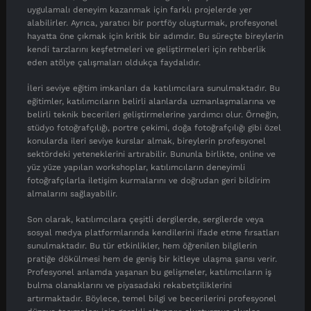
uygulamalı deneyim kazanmak için farklı projelerde yer
alabilirler. Ayrıca, yaratıcı bir portföy oluşturmak, profesyonel
hayatta öne çıkmak için kritik bir adımdır. Bu süreçte bireylerin
kendi tarzlarını keşfetmeleri ve geliştirmeleri için rehberlik
eden atölye çalışmaları oldukça faydalıdır.
İleri seviye eğitim imkanları da katılımcılara sunulmaktadır. Bu
eğitimler, katılımcıların belirli alanlarda uzmanlaşmalarına ve
belirli teknik becerileri geliştirmelerine yardımcı olur. Örneğin,
stüdyo fotoğrafçılığı, portre çekimi, doğa fotoğrafçılığı gibi özel
konularda ileri seviye kurslar almak, bireylerin profesyonel
sektördeki yeteneklerini artırabilir. Bununla birlikte, online ve
yüz yüze yapılan workshoplar, katılımcıların deneyimli
fotoğrafçılarla iletişim kurmalarını ve doğrudan geri bildirim
almalarını sağlayabilir.
Son olarak, katılımcılara çeşitli dergilerde, sergilerde veya
sosyal medya platformlarında kendilerini ifade etme fırsatları
sunulmaktadır. Bu tür etkinlikler, hem öğrenilen bilgilerin
pratiğe dökülmesi hem de geniş bir kitleye ulaşma şansı verir.
Profesyonel anlamda yaşanan bu gelişmeler, katılımcıların iş
bulma olanaklarını ve piyasadaki rekabetçiliklerini
artırmaktadır. Böylece, temel bilgi ve becerilerini profesyonel