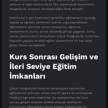
almanın ve diğer katılımcılarla fikir alışverişinde bulunmanın,
fotoğrafçılık anlayışını derinleştirdiğini ifade etmiştir.
Katılımcıların geri bildirimleri genellikle eğitmenlerin sunduğu
destek ve öğretim yöntemleri üzerine yoğunlaşmaktadır.
Eğitmenlerin alanında uzman olmalarının, öğrenme
deneyimlerini olumlu yönde etkilediği görüşü yaygındır. Sonuç
olarak, katılımcıların deneyimleri Çubuk Fotoğrafçılık Kursu’nun
kapsamlı yapısını ve etkili eğitim yöntemlerini bir kez daha
gözler önüne sermektedir.
Kurs Sonrası Gelişim ve
İleri Seviye Eğitim
İmkanları
Çubuk Fotoğrafçılık Kursu’nu tamamlayan katılımcılar,
eğitimlerinin ardından birkaç önemli aşama ile profesyonel
fotoğrafçılığa adım atabilirler. Bu aşamalardan ilki, kurs
sonrası gelişim sürecine yönelik atılacak adımlardır.
Katılımcılar, öğrendikleri temel bilgileri pekiştirmek ve