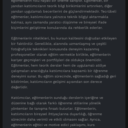
eğitmenlerin rolü hayati bir öneme sahiptir. Eğitmenler, bir
yandan katılımcıların teorik bilgi birikimlerini artırırken, diğer
yandan uygulamalı becerilerini de güçlendirmektedir. Tecrübeli
eğitmenler, katılımcılara yalnızca teknik bilgiyi aktarmakla
kalmaz, aynı zamanda yaratıcı düşünme ve bireysel ifade
biçimlerini geliştirme konularında da rehberlik ederler.
Eğitmenlerin nitelikleri, bu kursun kalitesini doğrudan etkileyen
bir faktördür. Genellikle, alanında uzmanlaşmış ve çeşitli
fotoğrafçılık teknikleri konusunda deneyim kazanmış
profesyoneller olarak eğitim vermekle birlikte, eğitmenlerin
kariyer geçmişleri ve portföyleri de oldukça önemlidir.
Eğitmenler, hem teorik dersler hem de uygulamalı atölye
çalışmaları aracılığıyla katılımcılara kapsamlı bir öğrenme
deneyimi sunar. Bu eğitim sürecinde, eğitmenlerin sağladığı geri
bildirimler, katılımcıların gelişimi açısından son derece
değerlidir.
Katılımcılar, eğitmenlerin sunduğu derslerin içeriğine ve
düzenine bağlı olarak farklı öğrenme stillerine yönelik
yöntemler ile tanışma fırsatı bulurlar. Eğitmenlerin,
katılımcıların bireysel ihtiyaçlarına duyarlılığı, öğrenme
sürecinin daha verimli ve etkili olmasını sağlar. Ayrıca,
eğitmenlerin eğitici ve motive edici yaklaşımı, kurs