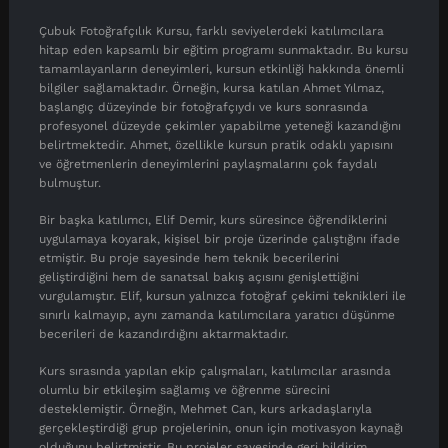
Çubuk Fotoğrafçılık Kursu, farklı seviyelerdeki katılımcılara
hitap eden kapsamlı bir eğitim programı sunmaktadır. Bu kursu
tamamlayanların deneyimleri, kursun etkinliği hakkında önemli
bilgiler sağlamaktadır. Örneğin, kursa katılan Ahmet Yılmaz,
başlangıç düzeyinde bir fotoğrafçıydı ve kurs sonrasında
profesyonel düzeyde çekimler yapabilme yeteneği kazandığını
belirtmektedir. Ahmet, özellikle kursun pratik odaklı yapısını
ve öğretmenlerin deneyimlerini paylaşmalarını çok faydalı
bulmuştur.
Bir başka katılımcı, Elif Demir, kurs süresince öğrendiklerini
uygulamaya koyarak, kişisel bir proje üzerinde çalıştığını ifade
etmiştir. Bu proje sayesinde hem teknik becerilerini
geliştirdiğini hem de sanatsal bakış açısını genişlettiğini
vurgulamıştır. Elif, kursun yalnızca fotoğraf çekimi teknikleri ile
sınırlı kalmayıp, aynı zamanda katılımcılara yaratıcı düşünme
becerileri de kazandırdığını aktarmaktadır.
Kurs sırasında yapılan ekip çalışmaları, katılımcılar arasında
olumlu bir etkileşim sağlamış ve öğrenme sürecini
desteklemiştir. Örneğin, Mehmet Can, kurs arkadaşlarıyla
gerçekleştirdiği grup projelerinin, onun için motivasyon kaynağı
olduğunu belirtmiştir. Bu projeler sayesinde geri bildirim