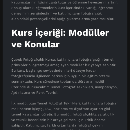
katılımcılarının ilgisini canlı tutar ve öğrenme heveslerini artırır.
Sonuç olarak, eğitmenlerin kurs içerisindeki varlığı, öğrenme
deneyimini zenginleştirir ve katılımcıların fotoğrafçılık
alanındaki potansiyellerini açığa çıkarmalarına yardımcı olur.
Kurs İçeriği: Modüller
ve Konular
Çubuk Fotoğrafçılık Kursu, katılımcılara fotoğrafçılığın temel
prinsiplerini öğretmeyi amaçlayan modüler bir yapıya sahiptir.
Bu kurs, başlangıç seviyesinden ileri düzeye kadar
fotoğrafçılıkla ilgilenen herkes için uygun bir eğitim ortamı
sunmaktadır. Kurs süresince toplamda dört ana modül
üzerinde durulacaktır: Temel Fotoğraf Teknikleri, Kompozisyon,
Aydınlatma ve Renk Teorisi.
İlk modül olan Temel Fotoğraf Teknikleri, katılımcılara fotoğraf
makinasının işleyişi, ISO, pozlama ve diyafram ayarları gibi
temel kavramları öğretir. Bu modül, fotoğrafçılıkta yaratıcılık
ve teknik becerilerin bir araya gelmesi için kritik öneme
sahiptir. Katılımcılar, farklı ortamlarda fotoğraf çekim