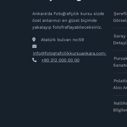
Ankara'da Fotoğrafçılık kursu sizde
Şerefl
özel anlarınızı en güzel biçimde
Görsel
yakalayıp fotofraflayabileceksiniz.
Saray 
Atatürk bulvarı no:59
Detayl
info@fotografcilikkursuankara.com.tr
Pursak
+90 312 000 00 00
Sanatın
Polatl
Alıcı 
Nallıh
Bilgile