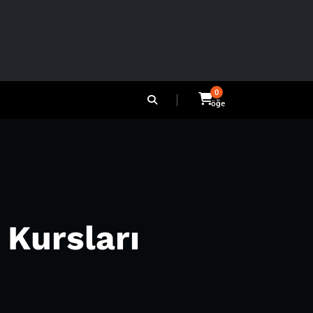
0
öğe
 Kursları