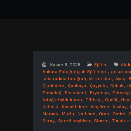
Kasım 9, 2025
Eğitim
Akde
Ankara Fotoğrafçılık Eğitimleri
ankarad
ankaradaki fotoğrafçılık kursları
Ayaş
B
Çamlıdere
Çankaya
Çayyolu
Çubuk
d
Elmadağ
Elvankent
Eryaman
Etimesg
fotoğrafçılık kursu
Gölbaşı
Güdül
Hay
Kalecik
Kavaklıdere
Keçiören
Kızılay
Mamak
Mutlu
Nallıhan
Oran
Ostim
O
Saray
Şereflikoçhisar
Sincan
Tunalı H