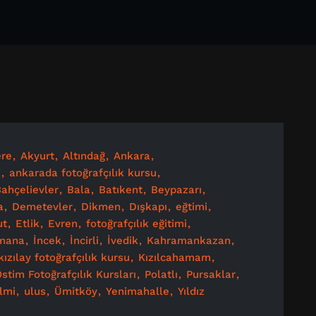
re
Akyurt
Altındağ
Ankara
a
ankarada fotoğrafçılık kursu
ahçelievler
Bala
Batıkent
Beypazarı
a
Demetevler
Dikmen
Dışkapı
eğtimi
ut
Etlik
Evren
fotoğrafçılık eğitimi
mana
İncek
İncirli
İvedik
Kahramankazan
kızılay fotoğrafçılık kursu
Kızılcahamam
stim Fotoğrafçılık Kursları
Polatlı
Pursaklar
ilmi
ulus
Ümitköy
Yenimahalle
Yıldız